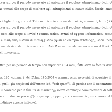
conservati per il periodo necessario ad assicurare il regolare adempimento degli
o trattati allo scopo di assolvere agli adempimenti di natura civile, fiscale, ammi
obblighi di legge cui il Titolare e tenuto ai sensi dell’art. 6, comma 1, lett. c)
onservati per il periodo necessario ad assicurare il regolare adempimento degli o
tratti allo scopo di inviarle comunicazioni aventi ad oggetto informazioni commer
e-mail, sms, sistemi di messaggistica (quali ad esempio WhatsApp), social netwo
o manifestato dall’interessato cui i Dati Personali si riferiscono ai sensi dell’ar
ll’interessato.
rattati per un periodo di tempo non superiore a 24 mesi, fatta salva la facoltà de
art. 130, comma 4, del D.lgs. 196/2003 e ss.mm., senza necessità di acquisire il
elli già acquistati dall’utente (cd. “soft spam”). Si precisa che il trattamento e
o il consenso per la finalità di marketing, riceva comunque comunicazioni di sof
endo all’indirizzo privacy@ariesgroup.it, oppure, successivamente, in occasione d
ndirizzo appena indicato).