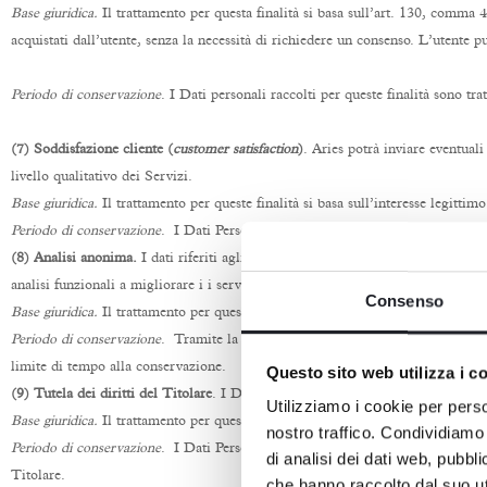
Base giuridica.
Il trattamento per questa finalità si basa sull’art. 130, comma 
acquistati dall’utente, senza la necessità di richiedere un consenso. L’utente 
Periodo di conservazione
. I Dati personali raccolti per queste finalità sono t
(7) Soddisfazione cliente (
customer satisfaction
)
. Aries potrà inviare eventual
livello qualitativo dei Servizi.
Base giuridica.
Il trattamento per queste finalità si basa sull’interesse legittim
Periodo di conservazione
. I Dati Personali raccolti per queste finalità sono t
(8) Analisi anonima.
I dati riferiti agli acquisti ed alle interazioni dell’inter
analisi funzionali a migliorare i i servizi ed i processi interni della Società.
Consenso
Base giuridica.
Il trattamento per queste finalità si basa sull’interesse legittim
Periodo di conservazione
. Tramite la procedura di anonimizzatine i dati non so
limite di tempo alla conservazione.
Questo sito web utilizza i c
(9) Tutela dei diritti del Titolare
. I Dati Personali sono necessari per accertare
Utilizziamo i cookie per perso
Base giuridica.
Il trattamento per queste finalità si basa sull’interesse legitti
nostro traffico. Condividiamo 
Periodo di conservazione
. I Dati Personali raccolti per queste finalità sono tra
di analisi dei dati web, pubbl
Titolare.
che hanno raccolto dal suo uti