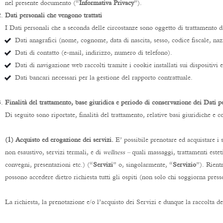
nel presente documento (“
Informativa Privacy
”).
Dati personali che vengono trattati
I Dati personali che a seconda delle circostanze sono oggetto di trattamento da
Dati anagrafici (nome, cognome, data di nascita, sesso, codice fiscale, nazi
Dati di contatto (e-mail, indirizzo, numero di telefono).
Dati di navigazione web raccolti tramite i cookie installati sui dispositivi
Dati bancari necessari per la gestione del rapporto contrattuale.
Finalità del trattamento, base giuridica e periodo di conservazione dei Dati p
Di seguito sono riportate, finalità del trattamento, relative basi giuridiche e 
(1) Acquisto ed erogazione dei servizi.
E’ possibile prenotare ed acquistare i s
non esaustivo, servizi termali, e di
wellness –
quali massaggi, trattamenti estet
convegni, presentazioni etc.) (“
Servizi
” o, singolarmente, “
Servizio
”). Rient
possono accedere dietro richiesta tutti gli ospiti (non solo chi soggiorna presso
La richiesta, la prenotazione e/o l’acquisto dei Servizi e dunque la raccolta d