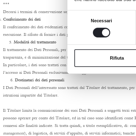
***
Decorsi i termini di conservazione sopraindicati, i Dati Personali saranno can
Selezione
Conferimento dei dati
Necessari
del
Il conferimento dei dati evidenziati con un asterisco (*) nei
form
di compilazio
consenso
esecuzione. Il rifiuto di fornire i dati potrebbe non consentire pertanto di in
5.
Modalità del trattamento
Il trattamento dei Dati Personali, per le finalità sopra descritte, è effettuato d
Rifiuta
trasparenza, e di minimizzazione del trattamento rispetto a quanto strettament
In particolare, i dati sono trattati con l’ausilio di mezzi manuali e di mezzi e
l’accesso ai Dati Personali esclusivamente a soggetti debitamente autorizzati.
6.
Destinatari dei dati personali
I Dati Personali dell’interessato sono trattati dal Titolare del trattamento, pe
istruzioni impartite dal Titolare.
Il Titolare limita la comunicazione dei suoi Dati Personali a soggetti terzi est
possono operare per conto del Titolare, ed in tal caso sono identificati come R
connessi alle finalità indicate. Si tratta quindi, a titolo esemplificativo, di:
management
), di logistica, di servizi d’appalto, di servizi informatici; banche e 