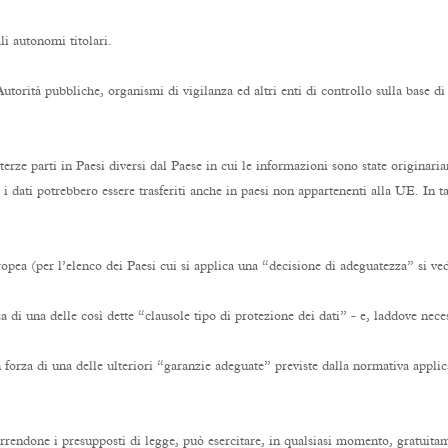
li autonomi titolari.
Autorità pubbliche, organismi di vigilanza ed altri enti di controllo sulla base di
 terze parti in Paesi diversi dal Paese in cui le informazioni sono state originari
, i dati potrebbero essere trasferiti anche in paesi non appartenenti alla UE. In t
opea (per l’elenco dei Paesi cui si applica una “decisione di adeguatezza” si ve
a di una delle così dette “clausole tipo di protezione dei dati” - e, laddove nec
in forza di una delle ulteriori “garanzie adeguate” previste dalla normativa appli
orrendone i presupposti di legge, può esercitare, in qualsiasi momento, gratuitam