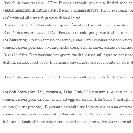
Periodo di conservazione
. I Dati Personali raccolti per queste finalità sono 
(4)Adempimenti di natura civile, fiscale e amministrativa.
I Dati personali son
ai Servizi ed alle attività prestate dalla Società.
Base Giuridica
. Il trattamento per queste finalità si basa sull’adempimento di 
Periodo di conservazione
. I Dati Personali raccolti per queste finalità sono c
(5) Marketing.
Previo espresso consenso, i suoi Dati Personali possono essere 
comunicazioni potranno avvenire anche con modalità automatizzate, e tramite 
Base Giuridica
. Il trattamento per queste finalità si basa sull’espresso consens
dell’interessato
,
facoltativo
.
Il consenso può sempre essere revocato da parte de
Periodo di conservazione
. I Dati Personali raccolti per queste finalità sono t
(6) Soft Spam (Art. 130, comma 4, D.lgs. 196/2003 e ss.mm.)
Ai sensi dell’
comunicazioni promozionali aventi ad oggetto servizi della Società analoghi a qu
(punto (4) che precede). È pertanto possibile che l’utente che non ha espress
comunicazioni, potrà opporsi al trattamento, sin dall’inizio, a tal fine scriv
indicate in fondo alle medesime comunicazioni (oppure scrivendo sempre all’i