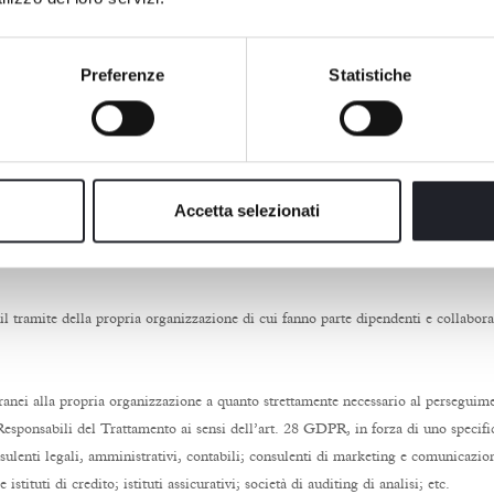
cellati o resi anonimi.
Preferenze
Statistiche
ne - sia quelli presenti sul sito web sia quelli in uso nella modulistica presente 
staurare correttamente il rapporto contrattuale e/o di adempiere alle connesse obb
al Titolare del trattamento in conformità alle disposizioni di legge applicabili ed
Accetta selezionati
e necessario per conseguire le connesse finalità.
lettronici, in ogni caso idonei a garantirne la sicurezza e la riservatezza. Il Ti
r il tramite della propria organizzazione di cui fanno parte dipendenti e collabora
ranei alla propria organizzazione a quanto strettamente necessario al perseguiment
esponsabili del Trattamento ai sensi dell’art. 28 GDPR, in forza di uno specific
 consulenti legali, amministrativi, contabili; consulenti di marketing e comunicazi
istituti di credito; istituti assicurativi; società di auditing di analisi; etc.