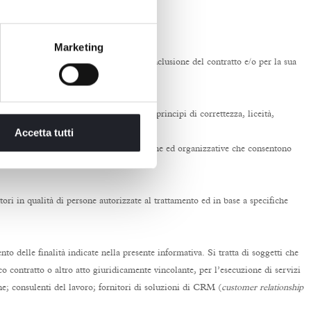
Marketing
presso gli hotel - è necessario per la conclusione del contratto e/o per la sua
ligazioni.
 in una logica improntata al rispetto dei principi di correttezza, liceità,
Accetta tutti
tolare adotta inoltre adeguate misure tecniche ed organizzative che consentono
tori in qualità di persone autorizzate al trattamento ed in base a specifiche
o delle finalità indicate nella presente informativa. Si tratta di soggetti che
o contratto o altro atto giuridicamente vincolante, per l’esecuzione di servizi
one; consulenti del lavoro; fornitori di soluzioni di CRM (
customer relationship