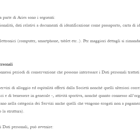
 parte di Aries sono i seguenti:
onalità, dati relativi a documenti di identificazione come passaporto, carta di id
 elettronici (computer, smartphone, tablet etc..). Per maggiori dettagli si rimanda
ersonali
connessi periodi di conservazione che possono interessare i Dati personali trattati
ervizi di alloggio ed ospitalità offerti dalla Società nonché quelli ulteriori correl
ici e di benessere in generale -, attività sportiva, nonché quanto connesso all’o
rano nella categoria dei Servizi anche quelli che vengono erogati non a pagamento
 la struttura).
ei Dati personali, può avvenire: