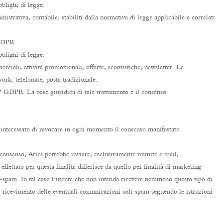
 obblighi di legge.
nistrativa, contabile, stabiliti dalla normativa di legge applicabile e correlati
 GDPR.
bblighi di legge.
ciali, attività promozionali, offerte, scontistiche, newsletter. Le
rk, telefonate, posta tradizionale.
t. 7 GDPR. La base giuridica di tale trattamento è il consenso
ll’interessato di revocare in ogni momento il consenso manifestato.
 consenso, Aries potrebbe inviare, esclusivamente tramite e.mail,
ffettato per questa finalità differisce da quello per finalità di marketing
t-spam. In tal caso l’utente che non intenda ricevere nemmeno questo tipo di
el ricevimento delle eventuali comunicazioni soft-spam seguendo le istruzioni