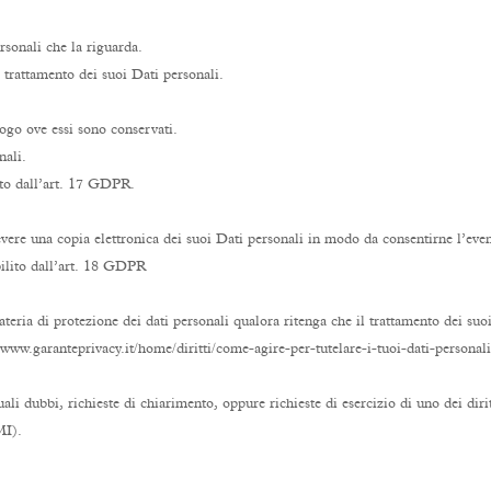
rsonali che la riguarda.
l trattamento dei suoi Dati personali.
ogo ove essi sono conservati.
nali.
ito dall’art. 17 GDPR.
icevere una copia elettronica dei suoi Dati personali in modo da consentirne l’even
bilito dall’art. 18 GDPR
teria di protezione dei dati personali qualora ritenga che il trattamento dei su
www.garanteprivacy.it/home/diritti/come-agire-per-tutelare-i-tuoi-dati-personali
li dubbi, richieste di chiarimento, oppure richieste di esercizio di uno dei diri
MI).