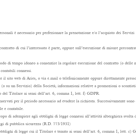
sonali è necessario per perfezionare la prenotazione e/o l’acquisto dei Servizi 
contratto di cui l’interessato è parte, oppure sull’esecuzione di misure precontratt
riodo di tempo idoneo a consentire la regolare esecuzione del contratto (o delle 
e contabili connessi.
ite il sito web di Aries, o via e.mail o telefonicamente oppure direttamente presso
i (o su un Servizio) della Società; informazioni relative a promozioni o scontisti
imo del Titolare ai sensi dell’art. 6, comma 1, lett. f) GDPR.
onservati per il periodo necessario ad evadere la richiesta. Successivamente sono 
le e contabile.
scopo di adempiere agli obblighi di legge connessi all’attività alberghiera svolta d
leggi di pubblica sicurezza (R.D. 773/1931)
obblighi di legge cui il Titolare e tenuto ai sensi dell’art. 6, comma 1, lett. c)