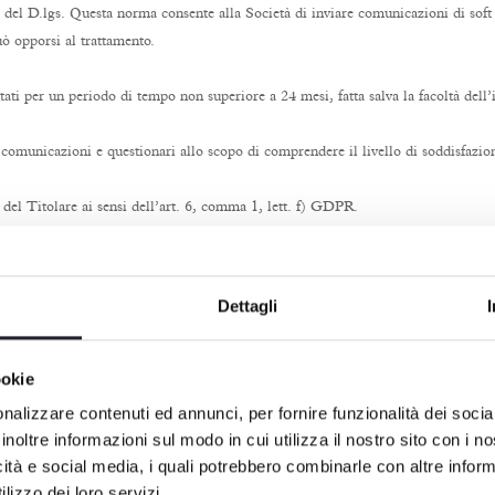
4 del D.lgs. Questa norma consente alla Società di inviare comunicazioni di soft
può opporsi al trattamento.
rattati per un periodo di tempo non superiore a 24 mesi, fatta salva la facoltà d
i comunicazioni e questionari allo scopo di comprendere il livello di soddisfazion
o del Titolare ai sensi dell’art. 6, comma 1, lett. f) GDPR.
rattati per un periodo di tempo strettamente necessario e comunque non oltre 24 m
essato con Aries potranno essere utilizzati, in seguito a procedura di anonimizzazi
Dettagli
o del Titolare ai sensi dell’art. 6, comma 1, lett. f) GDPR.
no più considerabili come dati personali ai fini della normativa applicabile al 
ookie
, far valere o difendere i diritti del Titolare in sede stragiudiziale e/o giudizial
nalizzare contenuti ed annunci, per fornire funzionalità dei socia
mo del Titolare ai sensi dell’art. 6, comma 1, lett. f) GDPR.
inoltre informazioni sul modo in cui utilizza il nostro sito con i 
ttati per un periodo di tempo strettamente necessario ad assicurare la regolare tute
icità e social media, i quali potrebbero combinarle con altre inform
lizzo dei loro servizi.