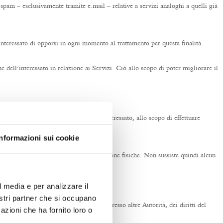
 spam – esclusivamente tramite e.mail – relative a servizi analoghi a quelli già
ell’interessato di opporsi in ogni momento al trattamento per questa finalità.
e dell’interessato in relazione ai Servizi. Ciò allo scopo di poter migliorare il
esi dalla data di registrazione dei dati.
one che renda impossibile risalire all’interessato, allo scopo di effettuare
Informazioni sui cookie
trattamento dei dati personali delle persone fisiche. Non sussiste quindi alcun
e e/o davanti ad altre Autorità.
l media e per analizzare il
nostri partner che si occupano
la sia stragiudiziale sia giudiziale, o presso altre Autorità, dei diritti del
azioni che ha fornito loro o