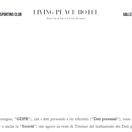
 SPORTING CLUB
GALLE
osieguo, “
GDPR
”), che i dati personali a lei riferibili (“
Dati personali
”), sono
” o anche la “
Società
”) che agisce in veste di Titolare del trattamento dei Dati 