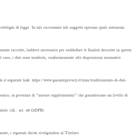
 obblighi di legge. In tali circostanze tali soggetti operano quali autonomi
amente raccolte, laddove necessario per soddisfare le finalità descritte in questa
al caso, i dati sono trasferiti, conformemente alle disposizioni normative
da il seguente
link
: https://www.garanteprivacy.it/temi/trasferimento-di-dati-
essario, in presenza di “misure supplementari” che garantiscano un livello di
cabile (cfr.: art. 46 GDPR)
ente, i seguenti diritti rivolgendosi al Titolare.