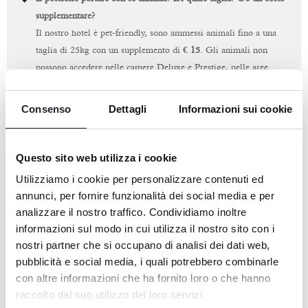
supplementare?
Il nostro hotel è pet-friendly, sono ammessi animali fino a una
taglia di 25kg con un supplemento di
€ 15
. Gli animali non
possono accedere nelle camere Deluxe e Prestige, nelle aree
ristorative e alla piscina. Sono ammessi gli animali di assistenza
per ospiti con disabilità
Consenso
Dettagli
Informazioni sui cookie
C'è l'animazione per i più piccoli? Per quali fasce di età? Che
attività vengono proposte?
Questo sito web utilizza i cookie
No, non è previsto un servizio di animazione.
Utilizziamo i cookie per personalizzare contenuti ed
annunci, per fornire funzionalità dei social media e per
Organizzate tour ed escursioni?
analizzare il nostro traffico. Condividiamo inoltre
No, l’hotel non organizza direttamente tour ed escursioni.
informazioni sul modo in cui utilizza il nostro sito con i
Potete peò consultare la nostra pagina "Esperienze".
nostri partner che si occupano di analisi dei dati web,
pubblicità e social media, i quali potrebbero combinarle
Che servizi sono inclusi nel prezzo base BAR in B&B?
con altre informazioni che ha fornito loro o che hanno
raccolto dal suo utilizzo dei loro servizi.
Il prezzo base della camera comprende pernottamento e prima