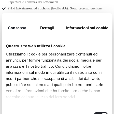
l’apertura e chiusura dei sottomenu.
2.4.6 Intestazioni ed etichette (livello AA)
: Sono presenti etichette
nascoste in inglese che non sono significative nel contesto in cui si
trovano.
Consenso
Dettagli
Informazioni sui cookie
2.4.7 Focus visibile (livello AA)
: Il focus da tastiera non è visibile su
tutti gli elementi interattivi.
Questo sito web utilizza i cookie
Meccanismo di feedback
Gli utenti possono segnalare problemi di accessibilità o richiedere
Utilizziamo i cookie per personalizzare contenuti ed
informazioni aggiuntive scrivendo a:
annunci, per fornire funzionalità dei social media e per
analizzare il nostro traffico. Condividiamo inoltre
E-mail:
info@ariesgroup.it
informazioni sul modo in cui utilizza il nostro sito con i
PEC:
sdshospitalitygroupsrl@pec.it
nostri partner che si occupano di analisi dei dati web,
pubblicità e social media, i quali potrebbero combinarle
Redazione della dichiarazione di accessibilità
con altre informazioni che ha fornito loro o che hanno
La presente dichiarazione è stata redatta il 07 Agosto 2025..
raccolto dal suo utilizzo dei loro servizi.
Le informazioni presenti nella dichiarazione sono state ricavate da una
valutazione effettuata da terzi tramite analisi oggettive e soggettive come
Selezione
richiesto dalle linee guida dell’Agenzia Digitale Italiana AgID.