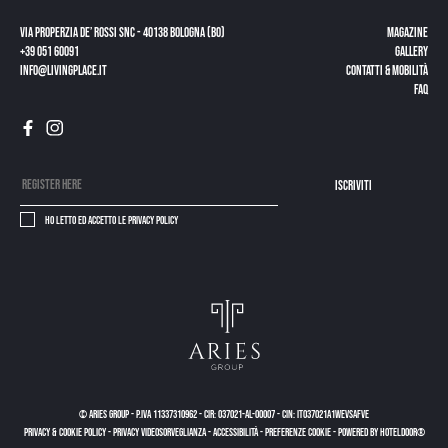
Via Properzia de’ Rossi snc - 40138 Bologna (BO)
Magazine
+39 051 60091
Gallery
info@livingplace.it
Contatti & Mobilità
Faq
Iscriviti
Ho letto ed accetto le
privacy policy
© Aries Group
-
P.IVA 11337310962
-
CIR: 037021-AL-00007
-
CIN: IT037021A1WEVSAFVE
PRIVACY & COOKIE POLICY
-
PRIVACY VIDEOSORVEGLIANZA
-
ACCESSIBILITÀ
-
PREFERENZE COOKIE
-
Powered by Hoteldoor®