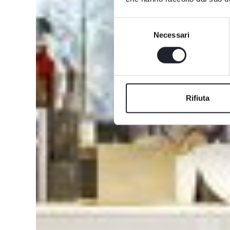
Selezione
Necessari
del
consenso
Rifiuta