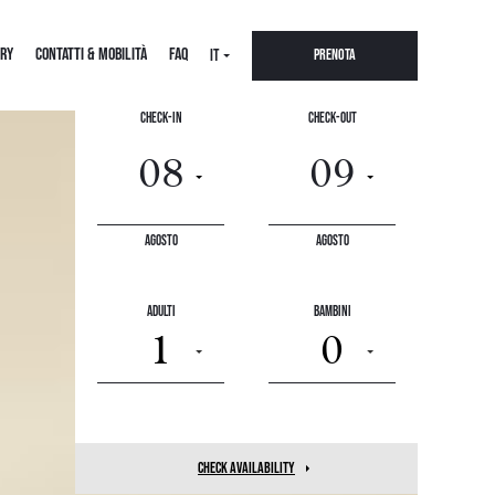
RY
CONTATTI & MOBILITÀ
FAQ
IT
Prenota
Check-In
Check-Out
Agosto
Agosto
Adulti
Bambini
1
0
check availability