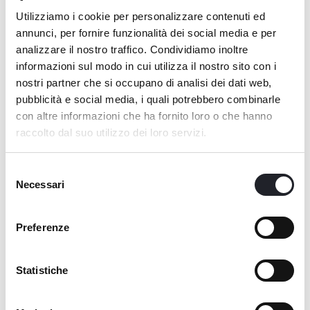
PORTATA DI MANO
Utilizziamo i cookie per personalizzare contenuti ed
Il riposizionamento verso un Lifestyle Urban
annunci, per fornire funzionalità dei social media e per
Resort lavora, in parallelo, sull’idea di
analizzare il nostro traffico. Condividiamo inoltre
Weekend experience: una fuga urbana rapida,
informazioni sul modo in cui utilizza il nostro sito con i
con tutto ciò che serve per rilassarti, e
nostri partner che si occupano di analisi dei dati web,
comoda da raggiungere grazie alla posizione
pubblicità e social media, i quali potrebbero combinarle
strategica della struttura. Una proposta pronta
con altre informazioni che ha fornito loro o che hanno
ad abbracciare diversi tipi di viaggiatori,
raccolto dal suo utilizzo dei loro servizi.
ideale sia per chi cerca spazi ampi a misura
family e ritmi distesi, sia per chi è nomade
Selezione
digitale, sia per chi viaggia con energia.
Necessari
del
Living Place, infatti, non dimentica gli sport
consenso
lovers & active travellers. Grazie alla sua
Preferenze
vocazione dinamica già intarsiata nelle sue
strutture, anche chi cerca una sport club
experience avrà l’imbarazzo della scelta per
Statistiche
dar fondo alle proprie energie, tra campi da
gioco, palestra attrezzata, o una bella nuotata