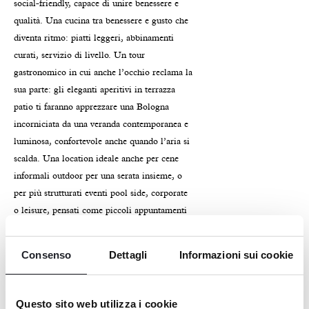
social-friendly, capace di unire benessere e
qualità. Una cucina tra benessere e gusto che
diventa ritmo: piatti leggeri, abbinamenti
curati, servizio di livello. Un tour
gastronomico in cui anche l’occhio reclama la
sua parte: gli eleganti aperitivi in terrazza
patio ti faranno apprezzare una Bologna
incorniciata da una veranda contemporanea e
luminosa, confortevole anche quando l’aria si
scalda. Una location ideale anche per cene
informali outdoor per una serata insieme, o
per più strutturati eventi pool side, corporate
o leisure, pensati come piccoli appuntamenti
di stile, con il bordo piscina a fare da
scenografia naturale.
Consenso
Dettagli
Informazioni sui cookie
WEEKEND EXPERIENCE: FAMIGLIE,
TRAVELLER ATTIVI, E LA CITTÀ A
Questo sito web utilizza i cookie