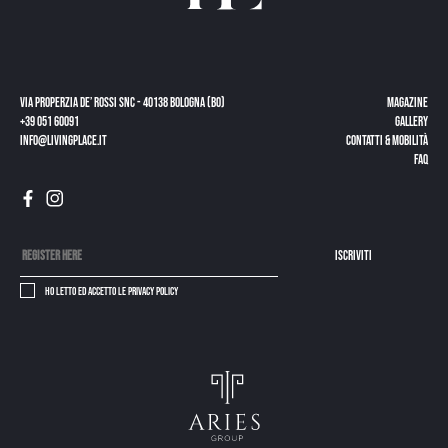
Via Properzia de’ Rossi snc - 40138 Bologna (BO)
Magazine
+39 051 60091
Gallery
info@livingplace.it
Contatti & Mobilità
Faq
Iscriviti
Ho letto ed accetto le
privacy policy