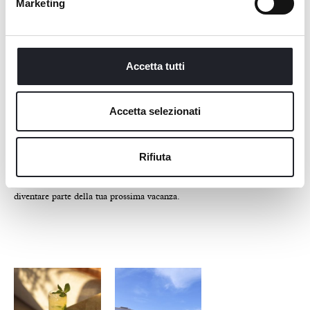
Marketing
nella piscina. Una prospettiva ancor più
slanciata verso il 2027 grazie a un altro,
ambizioso progetto di restyling del centro
sportivo.
Accetta tutti
Living Place Hotel Bologna sta scrivendo una
Accetta selezionati
nuova estate. Una stagione fatta di momenti,
sensazioni, e dettagli. Un’esperienza
abbracciata in nuovi spazi outdoor progettati
Rifiuta
con materiali naturali e luci soffuse. Una
prime lounge riservata ed esclusiva che può
diventare parte della tua prossima vacanza.