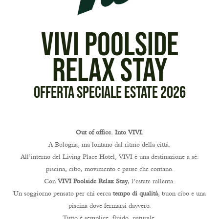
VIVI Poolside
Relax Stay
Offerta Speciale Estate 2026
Out of office. Into VIVI.
A Bologna, ma lontano dal ritmo della città.
All’interno del Living Place Hotel, VIVI è una destinazione a sé:
piscina, cibo, movimento e pause che contano.
Con
VIVI Poolside Relax Stay
, l’estate rallenta.
Un soggiorno pensato per chi cerca
tempo di qualità
, buon cibo e una
piscina dove fermarsi davvero.
Tutto è semplice, fluido, naturale.