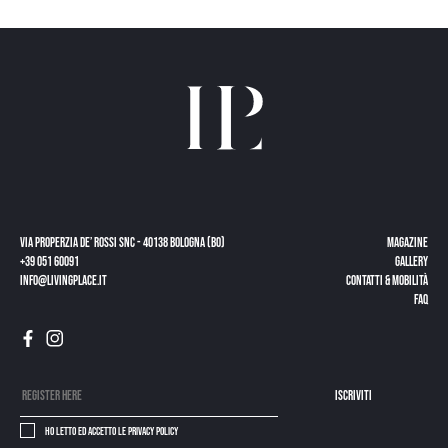
Via Properzia de’ Rossi snc - 40138 Bologna (BO)
Magazine
+39 051 60091
Gallery
info@livingplace.it
Contatti & Mobilità
Faq
Iscriviti
Ho letto ed accetto le
privacy policy