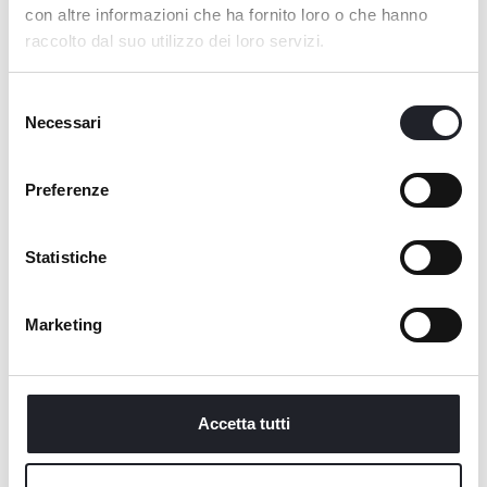
con altre informazioni che ha fornito loro o che hanno
raccolto dal suo utilizzo dei loro servizi.
Richiedi informazioni
Selezione
Necessari
del
consenso
Chiama +39 051 60091
Preferenze
Statistiche
oppure compila questo form
Marketing
Data di Arrivo
*
Accetta tutti
Data di Partenza
*