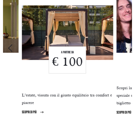
A partire da
€ 100
Scopri la 
L’estate, vissuta con il giusto equilibrio tra comfort e
speciale sc
piacere
biglietto d
scopri di più
scopri di più